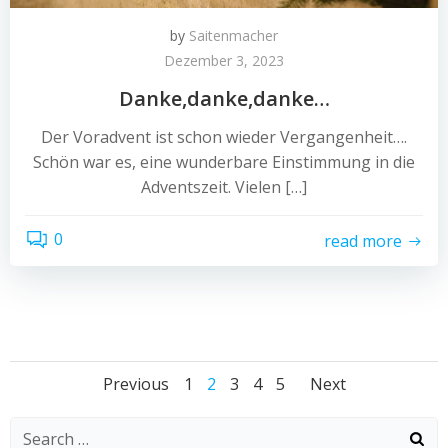
by
Saitenmacher
Dezember 3, 2023
Danke,danke,danke…
Der Voradvent ist schon wieder Vergangenheit….
Schön war es, eine wunderbare Einstimmung in die
Adventszeit. Vielen […]
0
read more
Posts
Posts
Posts
Page
Page
Page
Page
Page
Previous
1
2
3
4
5
Next
navigation
navigation
navigat
Search