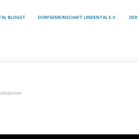
TAL BLOGGT
DORFGEMEINSCHAFT LINDENTAL E.V.
DER
Post
navigation
nstitutionen