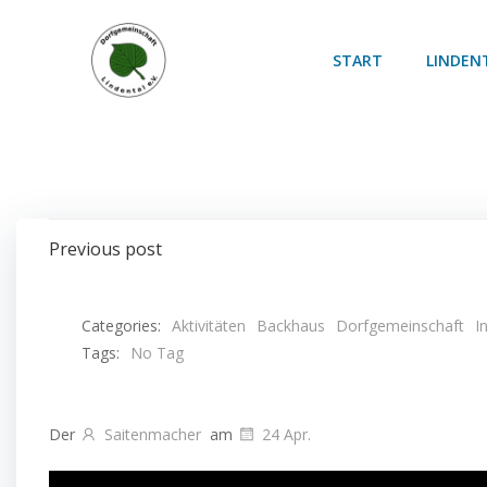
Zum
Inhalt
START
LINDEN
springen
Post
Previous post
navigation
Categories:
Aktivitäten
Backhaus
Dorfgemeinschaft
I
Tags:
No Tag
Der
Saitenmacher
am
24 Apr.