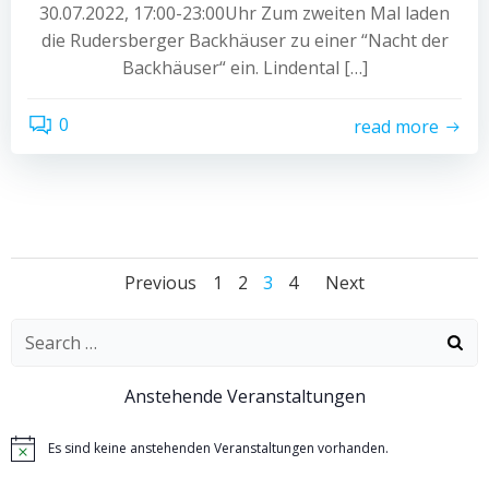
30.07.2022, 17:00-23:00Uhr Zum zweiten Mal laden
die Rudersberger Backhäuser zu einer “Nacht der
Backhäuser“ ein. Lindental […]
0
read more
Posts
Posts
Posts
Page
Page
Page
Page
Previous
1
2
3
4
Next
navigation
navigation
navigat
Search
for:
Anstehende Veranstaltungen
Es sind keine anstehenden Veranstaltungen vorhanden.
Hinweis